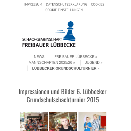
Header Menu
Skip to content
IMPRESSUM
DATENSCHUTZERKLÄRUNG
COOKIES
COOKIE-EINSTELLUNGEN
Skip to content
Menu
NEWS
FREIBAUER LÜBBECKE
MANNSCHAFTEN 2025/26
JUGEND
LÜBBECKER GRUNDSCHULTURNIER
Impressionen und Bilder 6. Lübbecker
Grundschulschachturnier 2015