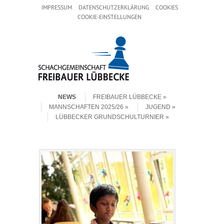
Header Menu
Skip to content
IMPRESSUM
DATENSCHUTZERKLÄRUNG
COOKIES
COOKIE-EINSTELLUNGEN
Skip to content
Menu
NEWS
FREIBAUER LÜBBECKE
MANNSCHAFTEN 2025/26
JUGEND
LÜBBECKER GRUNDSCHULTURNIER