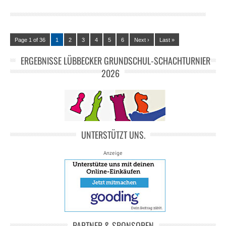
Page 1 of 36
1
2
3
4
5
6
Next ›
Last »
ERGEBNISSE LÜBBECKER GRUNDSCHUL-SCHACHTURNIER
2026
UNTERSTÜTZT UNS.
Anzeige
PARTNER & SPONSOREN