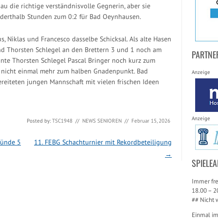
nau die richtige verständnisvolle Gegnerin, aber sie
derthalb Stunden zum 0:2 für Bad Oeynhausen.
s, Niklas und Francesco dasselbe Schicksal. Als alte Hasen
nd Thorsten Schlegel an den Brettern 3 und 1 noch am
PARTNE
nte Thorsten Schlegel Pascal Bringer noch kurz zum
h nicht einmal mehr zum halben Gnadenpunkt. Bad
Anzeige
reiteten jungen Mannschaft mit vielen frischen Ideen
Anzeige
Posted by:
TSC1948
//
NEWS SENIOREN
//
Februar 15, 2026
Bünde 5
11. FEBG Schachturnier mit Rekordbeteiligung
→
SPIELEA
Immer fre
18.00 – 2
## Nicht 
Einmal i