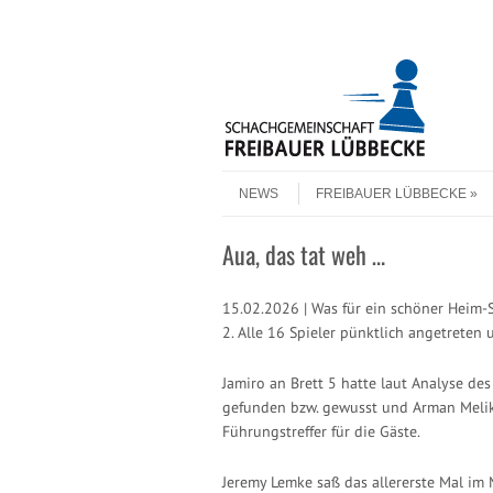
Header Menu
Skip to content
Skip to content
Menu
NEWS
FREIBAUER LÜBBECKE
Aua, das tat weh …
15.02.2026 | Was für ein schöner Heim
2. Alle 16 Spieler pünktlich angetreten
Jamiro an Brett 5 hatte laut Analyse de
gefunden bzw. gewusst und Arman Meliky
Führungstreffer für die Gäste.
Jeremy Lemke saß das allererste Mal im