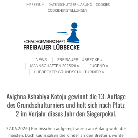
Header Menu
Skip to content
IMPRESSUM
DATENSCHUTZERKLÄRUNG
COOKIES
COOKIE-EINSTELLUNGEN
Skip to content
Menu
NEWS
FREIBAUER LÜBBECKE
MANNSCHAFTEN 2025/26
JUGEND
LÜBBECKER GRUNDSCHULTURNIER
Avighna Kshabiya Kotoju gewinnt die 13. Auflage
des Grundschulturniers und holt sich nach Platz
2 im Vorjahr dieses Jahr den Siegerpokal.
22.06.2026 | Ein bisschen aufgeregt waren am Anfang wohl die
meisten. Doch kaum saßen die Kinder an den Brettern, wurde