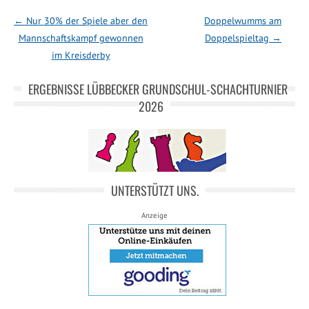
Post navigation
←
Nur 30% der Spiele aber den
Doppelwumms am
Mannschaftskampf gewonnen
Doppelspieltag
→
im Kreisderby
ERGEBNISSE LÜBBECKER GRUNDSCHUL-SCHACHTURNIER
2026
UNTERSTÜTZT UNS.
Anzeige