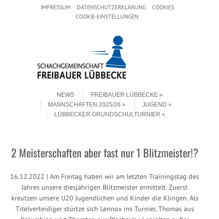
Header Menu
Skip to content
IMPRESSUM
DATENSCHUTZERKLÄRUNG
COOKIES
COOKIE-EINSTELLUNGEN
Skip to content
Menu
NEWS
FREIBAUER LÜBBECKE
MANNSCHAFTEN 2025/26
JUGEND
LÜBBECKER GRUNDSCHULTURNIER
2 Meisterschaften aber fast nur 1 Blitzmeister!?
16.12.2022 | Am Freitag haben wir am letzten Trainingstag des
Jahres unsere diesjährigen Blitzmeister ermittelt. Zuerst
kreutzen unsere U20 Jugendlichen und Kinder die Klingen. Als
Titelverteidiger stürtze sich Lennox ins Turnier, Thomas aus