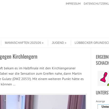
IMPRESSUM
DATENSCHUTZERK
MANNSCHAFTEN 2025/26
JUGEND
LÜBBECKER GRUNDSC
 gegen Kirchlengern
ERGEBN
SCHACH
ft bekam es im Halbfinale mit den Kirchlengeraner
 Dabei war die Sensation zum Greifen nahe, dann Martin
 Gulatz (DWZ 2053!). Mit einem weiteren Punkt hätte es
n können …
UNTERS
Anzeige