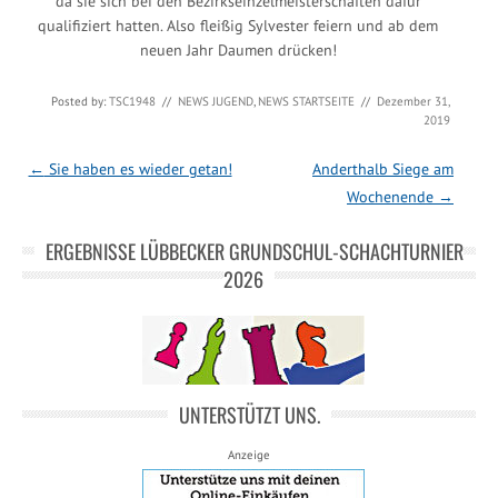
da sie sich bei den Bezirkseinzelmeisterschaften dafür
qualifiziert hatten. Also fleißig Sylvester feiern und ab dem
neuen Jahr Daumen drücken!
Posted by:
TSC1948
//
NEWS JUGEND
,
NEWS STARTSEITE
//
Dezember 31,
2019
Post navigation
←
Sie haben es wieder getan!
Anderthalb Siege am
Wochenende
→
ERGEBNISSE LÜBBECKER GRUNDSCHUL-SCHACHTURNIER
2026
UNTERSTÜTZT UNS.
Anzeige