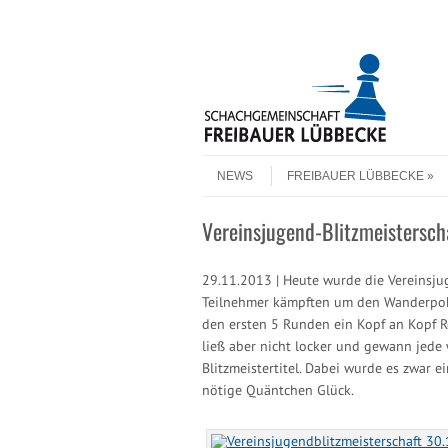
Header Menu
Skip to content
Skip to content
Menu
NEWS
FREIBAUER LÜBBECKE
Vereinsjugend-Blitzmeistersch
29.11.2013 | Heute wurde die Vereinsju
Teilnehmer kämpften um den Wanderpokal.
den ersten 5 Runden ein Kopf an Kopf R
ließ aber nicht locker und gewann jede
Blitzmeistertitel. Dabei wurde es zwar 
nötige Quäntchen Glück.