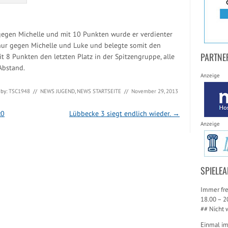
 gegen Michelle und mit 10 Punkten wurde er verdienter
nur gegen Michelle und Luke und belegte somit den
PARTNE
it 8 Punkten den letzten Platz in der Spitzengruppe, alle
Abstand.
Anzeige
 by:
TSC1948
//
NEWS JUGEND
,
NEWS STARTSEITE
//
November 29, 2013
:0
Lübbecke 3 siegt endlich wieder.
→
Anzeige
SPIELEA
Immer fre
18.00 – 2
## Nicht 
Einmal i