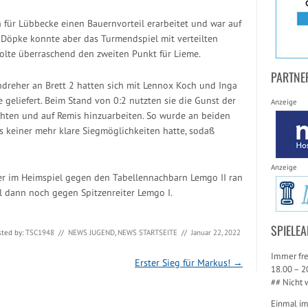
h für Lübbecke einen Bauernvorteil erarbeitet und war auf
Döpke konnte aber das Turmendspiel mit verteilten
holte überraschend den zweiten Punkt für Lieme.
PARTNE
ndreher an Brett 2 hatten sich mit Lennox Koch und Inga
geliefert. Beim Stand von 0:2 nutzten sie die Gunst der
Anzeige
hten und auf Remis hinzuarbeiten. So wurde an beiden
s keiner mehr klare Siegmöglichkeiten hatte, sodaß
Anzeige
er im Heimspiel gegen den Tabellennachbarn Lemgo II ran
 dann noch gegen Spitzenreiter Lemgo I.
SPIELEA
sted by:
TSC1948
//
NEWS JUGEND
,
NEWS STARTSEITE
//
Januar 22, 2022
Immer fre
Erster Sieg für Markus!
→
18.00 – 2
## Nicht 
Einmal i