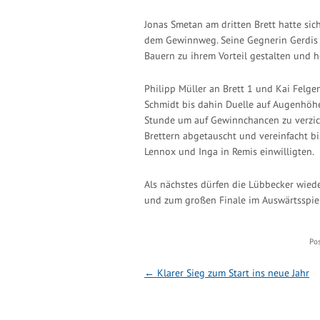
Jonas Smetan am dritten Brett hatte sic
dem Gewinnweg. Seine Gegnerin Gerdis 
Bauern zu ihrem Vorteil gestalten und 
Philipp Müller an Brett 1 und Kai Felge
Schmidt bis dahin Duelle auf Augenhöhe 
Stunde um auf Gewinnchancen zu verzic
Brettern abgetauscht und vereinfacht bi
Lennox und Inga in Remis einwilligten.
Als nächstes dürfen die Lübbecker wied
und zum großen Finale im Auswärtsspiel
Po
Post navigation
←
Klarer Sieg zum Start ins neue Jahr