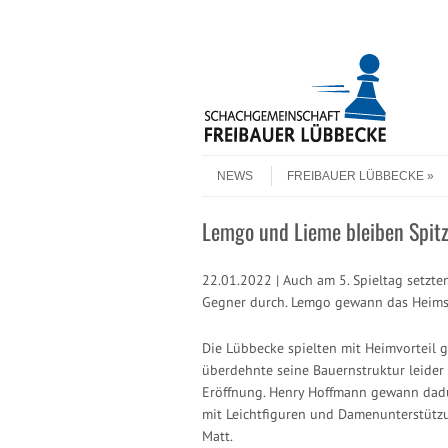
Header Menu
Skip to content
Skip to content
Menu
NEWS
FREIBAUER LÜBBECKE
Lemgo und Lieme bleiben Spitz
22.01.2022 | Auch am 5. Spieltag setzt
Gegner durch. Lemgo gewann das Heimsp
Die Lübbecke spielten mit Heimvorteil 
überdehnte seine Bauernstruktur leider
Eröffnung. Henry Hoffmann gewann dadur
mit Leichtfiguren und Damenunterstütz
Matt.