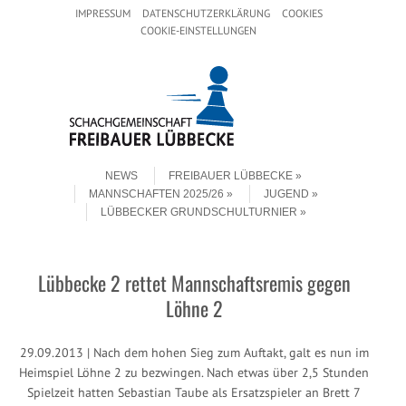
Header Menu
Skip to content
IMPRESSUM
DATENSCHUTZERKLÄRUNG
COOKIES
COOKIE-EINSTELLUNGEN
Skip to content
Menu
NEWS
FREIBAUER LÜBBECKE
MANNSCHAFTEN 2025/26
JUGEND
LÜBBECKER GRUNDSCHULTURNIER
Lübbecke 2 rettet Mannschaftsremis gegen
Löhne 2
29.09.2013 | Nach dem hohen Sieg zum Auftakt, galt es nun im
Heimspiel Löhne 2 zu bezwingen. Nach etwas über 2,5 Stunden
Spielzeit hatten Sebastian Taube als Ersatzspieler an Brett 7