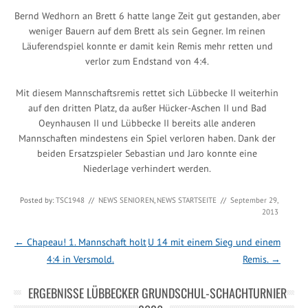
Bernd Wedhorn an Brett 6 hatte lange Zeit gut gestanden, aber
weniger Bauern auf dem Brett als sein Gegner. Im reinen
Läuferendspiel konnte er damit kein Remis mehr retten und
verlor zum Endstand von 4:4.
Mit diesem Mannschaftsremis rettet sich Lübbecke II weiterhin
auf den dritten Platz, da außer Hücker-Aschen II und Bad
Oeynhausen II und Lübbecke II bereits alle anderen
Mannschaften mindestens ein Spiel verloren haben. Dank der
beiden Ersatzspieler Sebastian und Jaro konnte eine
Niederlage verhindert werden.
Posted by:
TSC1948
//
NEWS SENIOREN
,
NEWS STARTSEITE
//
September 29,
2013
Post navigation
←
Chapeau! 1. Mannschaft holt
U 14 mit einem Sieg und einem
4:4 in Versmold.
Remis.
→
ERGEBNISSE LÜBBECKER GRUNDSCHUL-SCHACHTURNIER