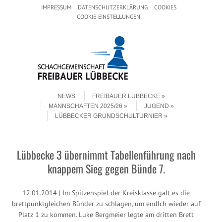
Header Menu
Skip to content
IMPRESSUM
DATENSCHUTZERKLÄRUNG
COOKIES
COOKIE-EINSTELLUNGEN
Skip to content
Menu
NEWS
FREIBAUER LÜBBECKE
MANNSCHAFTEN 2025/26
JUGEND
LÜBBECKER GRUNDSCHULTURNIER
Lübbecke 3 übernimmt Tabellenführung nach
knappem Sieg gegen Bünde 7.
12.01.2014 | Im Spitzenspiel der Kreisklasse galt es die
brettpunktgleichen Bünder zu schlagen, um endlch wieder auf
Platz 1 zu kommen. Luke Bergmeier legte am dritten Brett