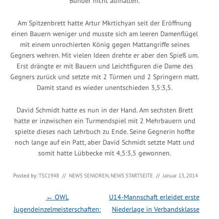
Bünder nicht aufhalten.
Am Spitzenbrett hatte Artur Mkrtichyan seit der Eröffnung
einen Bauern weniger und musste sich am leeren Damenflügel
mit einem unrochierten König gegen Mattangriffe seines
Gegners wehren. Mit vielen Ideen drehte er aber den Spieß um.
Erst drängte er mit Bauern und Leichtfiguren die Dame des
Gegners zurück und setzte mit 2 Türmen und 2 Springern matt.
Damit stand es wieder unentschieden 3,5:3,5.
David Schmidt hatte es nun in der Hand. Am sechsten Brett
hatte er inzwischen ein Turmendspiel mit 2 Mehrbauern und
spielte dieses nach Lehrbuch zu Ende. Seine Gegnerin hoffte
noch lange auf ein Patt, aber David Schmidt setzte Matt und
somit hatte Lübbecke mit 4,5:3,5 gewonnen.
Posted by:
TSC1948
//
NEWS SENIOREN
,
NEWS STARTSEITE
//
Januar 13, 2014
Post navigation
←
OWL
U14-Mannschaft erleidet erste
Jugendeinzelmeisterschaften:
Niederlage in Verbandsklasse