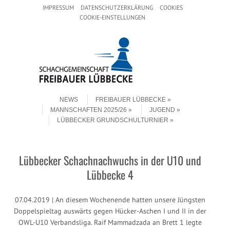
Header Menu
Skip to content
IMPRESSUM
DATENSCHUTZERKLÄRUNG
COOKIES
COOKIE-EINSTELLUNGEN
Skip to content
Menu
NEWS
FREIBAUER LÜBBECKE
MANNSCHAFTEN 2025/26
JUGEND
LÜBBECKER GRUNDSCHULTURNIER
Lübbecker Schachnachwuchs in der U10 und
Lübbecke 4
07.04.2019 | An diesem Wochenende hatten unsere Jüngsten
Doppelspieltag auswärts gegen Hücker-Aschen I und II in der
OWL-U10 Verbandsliga. Raif Mammadzada an Brett 1 legte