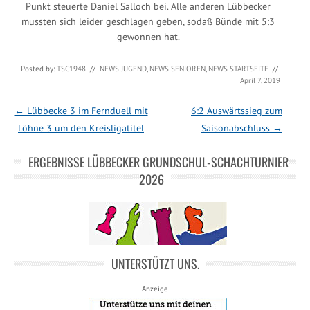
Punkt steuerte Daniel Salloch bei. Alle anderen Lübbecker
mussten sich leider geschlagen geben, sodaß Bünde mit 5:3
gewonnen hat.
Posted by:
TSC1948
//
NEWS JUGEND
,
NEWS SENIOREN
,
NEWS STARTSEITE
//
April 7, 2019
Post navigation
←
Lübbecke 3 im Fernduell mit
6:2 Auswärtssieg zum
Löhne 3 um den Kreisligatitel
Saisonabschluss
→
ERGEBNISSE LÜBBECKER GRUNDSCHUL-SCHACHTURNIER
2026
UNTERSTÜTZT UNS.
Anzeige