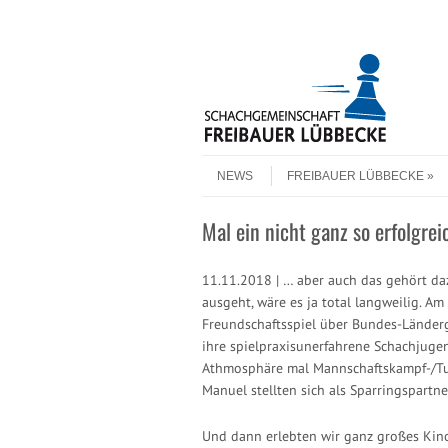
Header Menu
Skip to content
Skip to content
Menu
NEWS
FREIBAUER LÜBBECKE
Mal ein nicht ganz so erfolgre
11.11.2018 | … aber auch das gehört da
ausgeht, wäre es ja total langweilig. A
Freundschaftsspiel über Bundes-Länder
ihre spielpraxisunerfahrene Schachjuge
Athmosphäre mal Mannschaftskampf-/Turn
Manuel stellten sich als Sparringspartner
Und dann erlebten wir ganz großes Kino