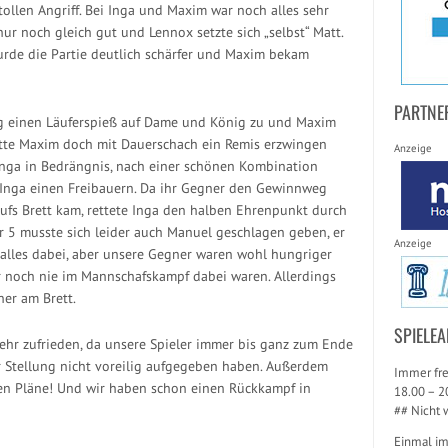
tollen Angriff. Bei Inga und Maxim war noch alles sehr
ur noch gleich gut und Lennox setzte sich „selbst“ Matt.
wurde die Partie deutlich schärfer und Maxim bekam
PARTNE
ung einen Läuferspieß auf Dame und König zu und Maxim
ätte Maxim doch mit Dauerschach ein Remis erzwingen
Anzeige
 Inga in Bedrängnis, nach einer schönen Kombination
 Inga einen Freibauern. Da ihr Gegner den Gewinnweg
aufs Brett kam, rettete Inga den halben Ehrenpunkt durch
r 5 musste sich leider auch Manuel geschlagen geben, er
Anzeige
 alles dabei, aber unsere Gegner waren wohl hungriger
ler noch nie im Mannschafskampf dabei waren. Allerdings
ner am Brett.
SPIELEA
ehr zufrieden, da unsere Spieler immer bis ganz zum Ende
r Stellung nicht voreilig aufgegeben haben. Außerdem
Immer fre
ten Pläne! Und wir haben schon einen Rückkampf in
18.00 – 2
## Nicht 
Einmal i