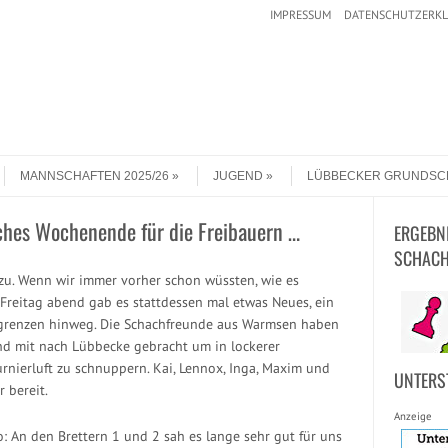
IMPRESSUM
DATENSCHUTZERK
MANNSCHAFTEN 2025/26
JUGEND
LÜBBECKER GRUNDSC
iches Wochenende für die Freibauern …
ERGEBN
SCHACH
zu. Wenn wir immer vorher schon wüssten, wie es
m Freitag abend gab es stattdessen mal etwas Neues, ein
grenzen hinweg. Die Schachfreunde aus Warmsen haben
nd mit nach Lübbecke gebracht um in lockerer
ierluft zu schnuppern. Kai, Lennox, Inga, Maxim und
UNTERS
 bereit.
Anzeige
: An den Brettern 1 und 2 sah es lange sehr gut für uns