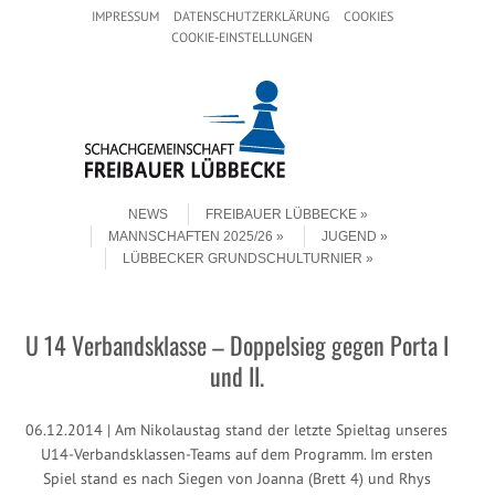
Header Menu
Skip to content
IMPRESSUM
DATENSCHUTZERKLÄRUNG
COOKIES
COOKIE-EINSTELLUNGEN
Skip to content
Menu
NEWS
FREIBAUER LÜBBECKE
MANNSCHAFTEN 2025/26
JUGEND
LÜBBECKER GRUNDSCHULTURNIER
U 14 Verbandsklasse – Doppelsieg gegen Porta I
und II.
06.12.2014 | Am Nikolaustag stand der letzte Spieltag unseres
U14-Verbandsklassen-Teams auf dem Programm. Im ersten
Spiel stand es nach Siegen von Joanna (Brett 4) und Rhys