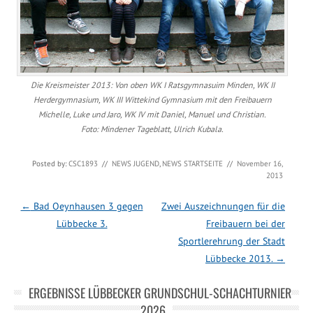
Die Kreismeister 2013: Von oben WK I Ratsgymnasuim Minden, WK II
Herdergymnasium, WK III Wittekind Gymnasium mit den Freibauern
Michelle, Luke und Jaro, WK IV mit Daniel, Manuel und Christian.
Foto: Mindener Tageblatt, Ulrich Kubala.
Posted by:
CSC1893
//
NEWS JUGEND
,
NEWS STARTSEITE
//
November 16,
2013
Post navigation
←
Bad Oeynhausen 3 gegen
Zwei Auszeichnungen für die
Lübbecke 3.
Freibauern bei der
Sportlerehrung der Stadt
Lübbecke 2013.
→
ERGEBNISSE LÜBBECKER GRUNDSCHUL-SCHACHTURNIER
2026