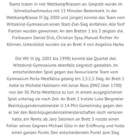
Teams traten in vier Wettkampfklassen an. Gespielt wurde im
Schnellschachmodus mit 15 Minuten Bedenkzeit. In der
Wettkampfklasse IV (Jg 2000 und jünger) konnte das Team vom
Wittekind-Gymnasium einen Start-Ziel-Sieg einfahren. Alle fünf
Partien wurden gewonnen. An den Bretter 1 bis 3 zeigten die
Freibauern Daniel Dick, Christian Sysa, Manuel Richter ihr
Können. Unterstützt wurden sie an Brett 4 von Angelina Harke.
Die WK III (Jg. 2001 bis 1998) konnte das Quartet des
Wittekind-Gymnasiums ebenfalls siegreich gestalten. Im
entscheidenden Spiel gegen das favourisierte Team vom
Gymnasium Porta-Westfalica gelang ein 2,5:1,5 Sieg. An Brett 1
hatte es Michelle Hallmann mit Jonas Roos (DWZ über 1700)
von der SG Porta-Westfalica zu tun. In einem ausgeglichenen
Spiel unterlag sie nach Zeit. An Brett 2 trotzte Luke Bergmeier
Bezirksjugendeinzelmeister U 14 Phil Gomolinsky, gegen den
er bei den Bezirksjugendeinzelmeisterschaften noch verloren
hatte, ein Remis. ab. Jaro Salomon an Brett 3 nutzte einen
Fehler seines Gegners Michael Götz in der Eröffnung und holte
einen ganzen Punkt. Den entscheidenden Punkt zum Sieg