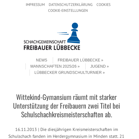
Header Menu
Skip to content
IMPRESSUM
DATENSCHUTZERKLÄRUNG
COOKIES
COOKIE-EINSTELLUNGEN
Skip to content
Menu
NEWS
FREIBAUER LÜBBECKE
MANNSCHAFTEN 2025/26
JUGEND
LÜBBECKER GRUNDSCHULTURNIER
Wittekind-Gymansium räumt mit starker
Unterstützung der Freibauern zwei Titel bei
Schulschachkreismeisterschaften ab.
16.11.2013 | Die diesjährigen Kreismeisterschaften im
Schulschach fanden im Herdergymnasium in Minden statt. 21