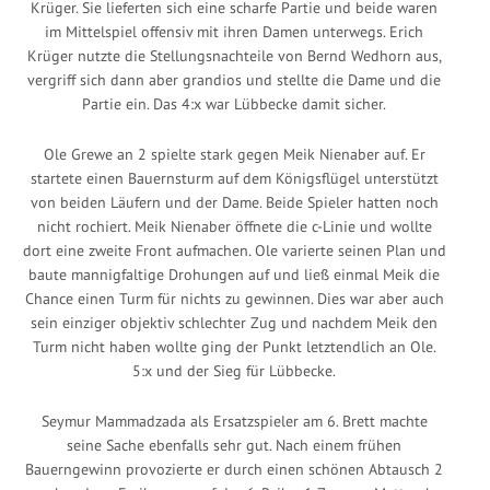
Krüger. Sie lieferten sich eine scharfe Partie und beide waren
im Mittelspiel offensiv mit ihren Damen unterwegs. Erich
Krüger nutzte die Stellungsnachteile von Bernd Wedhorn aus,
vergriff sich dann aber grandios und stellte die Dame und die
Partie ein. Das 4:x war Lübbecke damit sicher.
Ole Grewe an 2 spielte stark gegen Meik Nienaber auf. Er
startete einen Bauernsturm auf dem Königsflügel unterstützt
von beiden Läufern und der Dame. Beide Spieler hatten noch
nicht rochiert. Meik Nienaber öffnete die c-Linie und wollte
dort eine zweite Front aufmachen. Ole varierte seinen Plan und
baute mannigfaltige Drohungen auf und ließ einmal Meik die
Chance einen Turm für nichts zu gewinnen. Dies war aber auch
sein einziger objektiv schlechter Zug und nachdem Meik den
Turm nicht haben wollte ging der Punkt letztendlich an Ole.
5:x und der Sieg für Lübbecke.
Seymur Mammadzada als Ersatzspieler am 6. Brett machte
seine Sache ebenfalls sehr gut. Nach einem frühen
Bauerngewinn provozierte er durch einen schönen Abtausch 2