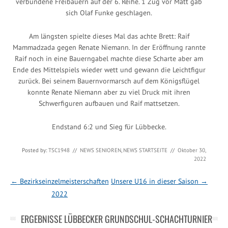
verbundene Freibauern auf der 6. Reihe. 1 Zug vor Matt gab
sich Olaf Funke geschlagen.
Am längsten spielte dieses Mal das achte Brett: Raif
Mammadzada gegen Renate Niemann. In der Eröffnung rannte
Raif noch in eine Bauerngabel machte diese Scharte aber am
Ende des Mittelspiels wieder wett und gewann die Leichtfigur
zurück. Bei seinem Bauernvormarsch auf dem Königsflügel
konnte Renate Niemann aber zu viel Druck mit ihren
Schwerfiguren aufbauen und Raif mattsetzen.
Endstand 6:2 und Sieg für Lübbecke.
Posted by:
TSC1948
//
NEWS SENIOREN
,
NEWS STARTSEITE
//
Oktober 30,
2022
Post navigation
←
Bezirkseinzelmeisterschaften
Unsere U16 in dieser Saison
→
2022
ERGEBNISSE LÜBBECKER GRUNDSCHUL-SCHACHTURNIER