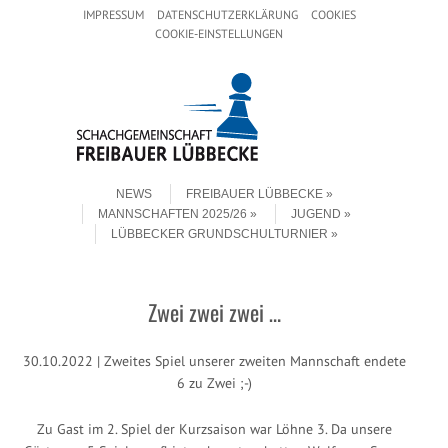
Header Menu
Skip to content
IMPRESSUM
DATENSCHUTZERKLÄRUNG
COOKIES
COOKIE-EINSTELLUNGEN
Skip to content
Menu
NEWS
FREIBAUER LÜBBECKE
MANNSCHAFTEN 2025/26
JUGEND
LÜBBECKER GRUNDSCHULTURNIER
Zwei zwei zwei …
30.10.2022 | Zweites Spiel unserer zweiten Mannschaft endete
6 zu Zwei ;-)
Zu Gast im 2. Spiel der Kurzsaison war Löhne 3. Da unsere