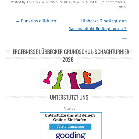
Posted by:
CSC1893
//
NEWS SENIOREN
,
NEWS STARTSEITE
//
September 4,
2016
Post navigation
←
Punktlos glücklich!
Lübbecke 3 besiegt zum
Saisonauftakt Rödinghausen 2
→
ERGEBNISSE LÜBBECKER GRUNDSCHUL-SCHACHTURNIER
2026
UNTERSTÜTZT UNS.
Anzeige