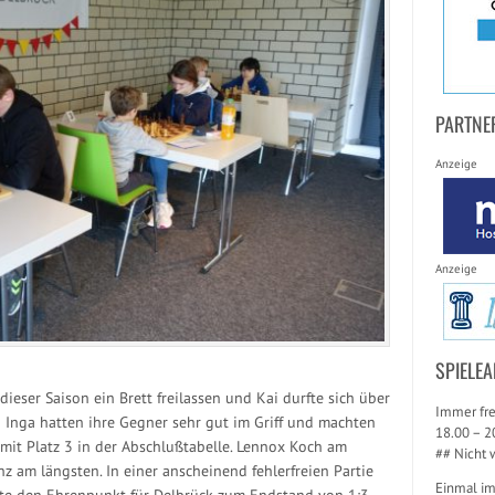
PARTNE
Anzeige
Anzeige
SPIELEA
ieser Saison ein Brett freilassen und Kai durfte sich über
Immer fre
 Inga hatten ihre Gegner sehr gut im Griff und machten
18.00 – 2
mit Platz 3 in der Abschlußtabelle. Lennox Koch am
## Nicht 
z am längsten. In einer anscheinend fehlerfreien Partie
Einmal i
tete den Ehrenpunkt für Delbrück zum Endstand von 1:3.