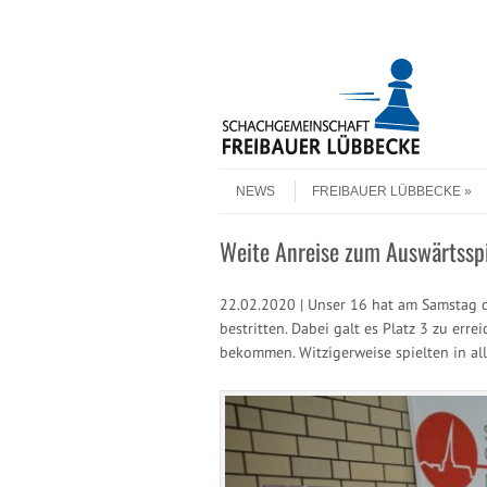
Header Menu
Skip to content
Skip to content
Menu
NEWS
FREIBAUER LÜBBECKE
Weite Anreise zum Auswärtsspi
22.02.2020 | Unser 16 hat am Samstag d
bestritten. Dabei galt es Platz 3 zu err
bekommen. Witzigerweise spielten in a